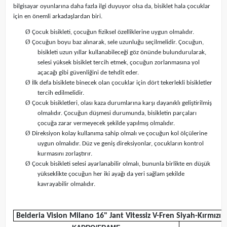
bilgisayar oyunlarına daha fazla ilgi duyuyor olsa da, bisiklet hala çocuklar
için en önemli arkadaşlardan biri.
Ø
Çocuk bisikleti, çocuğun fiziksel özelliklerine uygun olmalıdır.
Ø
Çocuğun boyu baz alınarak, sele uzunluğu seçilmelidir. Çocuğun,
bisikleti uzun yıllar kullanabileceği göz önünde bulundurularak,
selesi yüksek bisiklet tercih etmek, çocuğun zorlanmasına yol
açacağı gibi güvenliğini de tehdit eder.
Ø
İlk defa bisiklete binecek olan çocuklar için dört tekerlekli bisikletler
tercih edilmelidir.
Ø
Çocuk bisikletleri, olası kaza durumlarına karşı dayanıklı geliştirilmiş
olmalıdır. Çocuğun düşmesi durumunda, bisikletin parçaları
çocuğa zarar vermeyecek şekilde yapılmış olmalıdır.
Ø
Direksiyon kolay kullanıma sahip olmalı ve çocuğun kol ölçülerine
uygun olmalıdır. Düz ve geniş direksiyonlar, çocukların kontrol
kurmasını zorlaştırır.
Ø
Çocuk bisikleti selesi ayarlanabilir olmalı, bununla birlikte en düşük
yükseklikte çocuğun her iki ayağı da yeri sağlam şekilde
kavrayabilir olmalıdır.
Belderia Vision Milano 16" Jant Vitessiz V-Fren Siyah-Kırmızı Ç