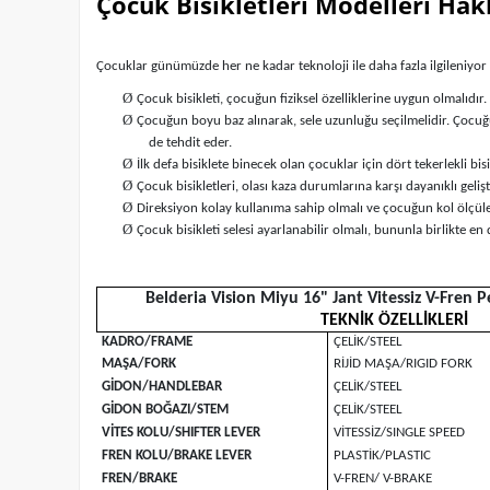
Çocuk Bisikletleri Modelleri Hak
Çocuklar günümüzde her ne kadar teknoloji ile daha fazla ilgileniyor v
Ø
Çocuk bisikleti, çocuğun fiziksel özelliklerine uygun olmalıdır.
Ø
Çocuğun boyu baz alınarak, sele uzunluğu seçilmelidir. Çocuğu
de tehdit eder.
Ø
İlk defa bisiklete binecek olan çocuklar için dört tekerlekli bisi
Ø
Çocuk bisikletleri, olası kaza durumlarına karşı dayanıklı gel
Ø
Direksiyon kolay kullanıma sahip olmalı ve çocuğun kol ölçüler
Ø
Çocuk bisikleti selesi ayarlanabilir olmalı, bununla birlikte en
Belderia Vision Miyu 16" Jant Vitessiz V-Fren 
TEKNİK ÖZELLİKLERİ
KADRO/FRAME
ÇELİK/STEEL
MAŞA/FORK
RİJİD MAŞA/RIGID FORK
GİDON/HANDLEBAR
ÇELİK/STEEL
GİDON BOĞAZI/STEM
ÇELİK/STEEL
VİTES KOLU/SHIFTER LEVER
VİTESSİZ/SINGLE SPEED
FREN KOLU/BRAKE LEVER
PLASTİK/PLASTIC
FREN/BRAKE
V-FREN/ V-BRAKE