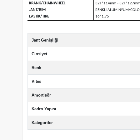
KRANK/CHAINWHEEL
32T*114mm - 32T*127m
JANT/RIM
RENKLİ ALÜMİNYUM/COLO
LASTİK/TIRE
16*1.75
Jant Genişliği
Cinsiyet
Renk
Vites
Amortisör
Kadro Yapısı
Kategoriler