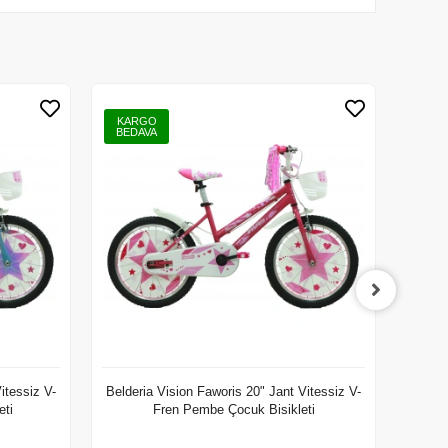
KARGO
KAR
BEDAVA
BED
itessiz V-
Belderia Vision Faworis 20" Jant Vitessiz V-
BELDE
eti
Fren Pembe Çocuk Bisikleti
F
Ekle
Sepete Ekle