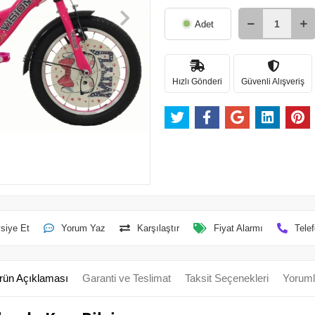
Adet
Hızlı Gönderi
Güvenli Alışveriş
siye Et
Yorum Yaz
Karşılaştır
Fiyat Alarmı
Telef
rün Açıklaması
Garanti ve Teslimat
Taksit Seçenekleri
Yoruml