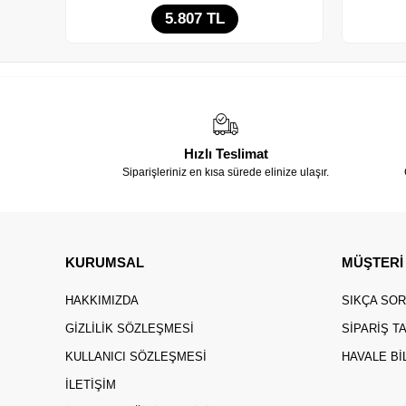
5.807 TL
Adet
Hızlı Teslimat
Siparişleriniz en kısa sürede elinize ulaşır.
KURUMSAL
MÜŞTERİ
HAKKIMIZDA
SIKÇA SO
GIZLILIK SÖZLEŞMESI
SIPARIŞ T
KULLANICI SÖZLEŞMESI
HAVALE BI
İLETIŞIM