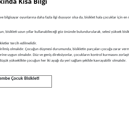
kında Kısa Bilgi
e bilgisayar oyunlarına daha fazla ilgi duyuyor olsa da, bisiklet hala çocuklar için en
n, bisikleti uzun yıllar kullanabileceği göz önünde bulundurularak, selesi yüksek bisi
kletler tercih edilmelidir.
iştirilmiş olmalıdır. Çocuğun düşmesi durumunda, bisikletin parçaları çocuğa zarar verm
ine uygun olmalıdır. Düz ve geniş direksiyonlar, çocukların kontrol kurmasını zorlaştı
 düşük yükseklikte çocuğun her iki ayağı da yeri sağlam şekilde kavrayabilir olmalıdır.
Pembe Çocuk Bisikleti