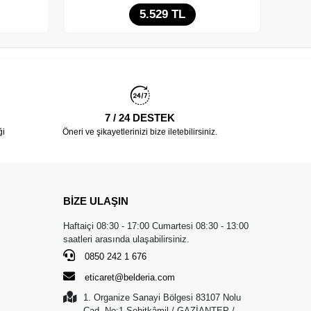
5.529 TL
Adet
7 / 24 DESTEK
ği
Öneri ve şikayetlerinizi bize iletebilirsiniz.
BİZE ULAŞIN
Haftaiçi 08:30 - 17:00 Cumartesi 08:30 - 13:00
saatleri arasında ulaşabilirsiniz.
0850 242 1 676
eticaret@belderia.com
1. Organize Sanayi Bölgesi 83107 Nolu
Cad. No:1 Şehitkâmil / GAZİANTEP /