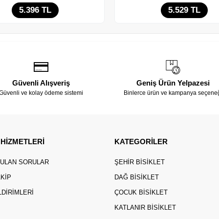
5.396 TL
5.529 TL
Adet
Adet
Güvenli Alışveriş
Geniş Ürün Yelpazesi
Güvenli ve kolay ödeme sistemi
Binlerce ürün ve kampanya seçene
 HİZMETLERİ
KATEGORİLER
RULAN SORULAR
ŞEHIR BISIKLET
AKIP
DAĞ BISIKLET
LDIRIMLERI
ÇOCUK BISIKLET
KATLANIR BISIKLET